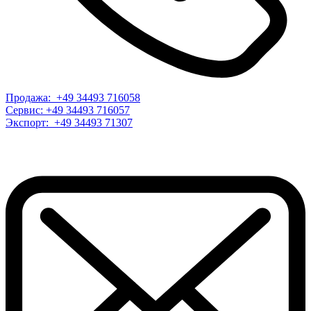
Продажа: +49 34493 716058
Сервис: +49 34493 716057
Экспорт: +49 34493 71307