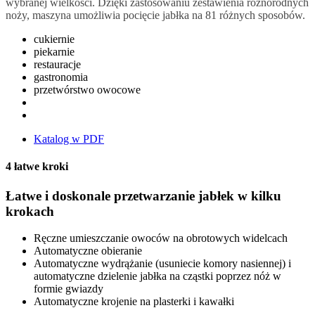
wybranej wielkości. Dzięki zastosowaniu zestawienia różnorodnych
noży, maszyna umożliwia pocięcie jabłka na 81 różnych sposobów.
cukiernie
piekarnie
restauracje
gastronomia
przetwórstwo owocowe
Katalog w PDF
4 łatwe kroki
Łatwe i doskonale przetwarzanie jabłek w kilku
krokach
Ręczne umieszczanie owoców na obrotowych widelcach
Automatyczne obieranie
Automatyczne wydrążanie (usuniecie komory nasiennej) i
automatyczne dzielenie jabłka na cząstki poprzez nóż w
formie gwiazdy
Automatyczne krojenie na plasterki i kawałki