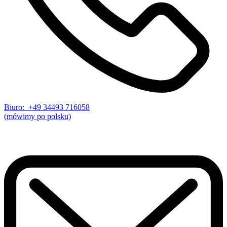
Biuro: +49 34493 716058
(mówimy po polsku)